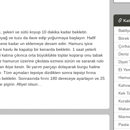
Kat
Bakliy
yı, şekeri ve sütü koyup 10 dakika kadar bekletin.
ıyağ ve tuzu da ilave edip yoğurmaya başlayın. Hafif
Börek 
edene kadar un eklemeye devam edin. Hamuru iyice
Çorba 
 havlu ile kapatıp bir kenarda bekletin. 1 saat yeterli
Deniz 
i katına çıkınca orta büyüklükte toplar koparıp onu tabak
z hamurun üzerine çikolata ezmesi sürün ve sararak rulo
Diyet T
an ikiye kesin. İki yarım parçayı dolayarak burgu haline
Et Yem
ın. Tüm açmaları tepsiye dizdikten sonra tepsiyi fırına
Hamur 
 bekletin. Sonrasında fırını 180 dereceye ayarlayın ve 25
ar pişirin. Afiyet olsun…
Kahvalt
Kek Tar
Kurabi
Makarn
Marme
Pasta 