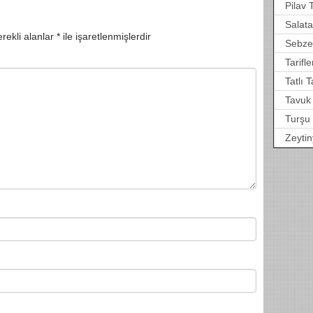
Pilav T
Salata 
rekli alanlar
*
ile işaretlenmişlerdir
Sebze
Tarifle
Tatlı T
Tavuk
Turşu 
Zeytin