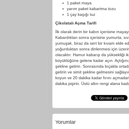
1 paket maya
yarım paket kabartma tozu
1 çay kaşığı tuz
Çikolatalı Açma Tarifi
İlk olarak derin bir kabın içerisine maya
Kabardıktan sonra içerisine yumurta, sıv
yumuşak, biraz da sert bir kıvam elde 
yoğurduktan sonra dinlenmesi için üzerini
olacaktır. Hamur kabarıp da yüksekliği ik
büyüklüğüne gelene kadar açın. Açtığını
şekline getirin. Sonrasında bıçakla ortad
getirin ve simit şekline gelmesini sağlay
koyun ve 20 dakika kadar fırını açmadan
dakika pişirin. Üstü altın rengi alana kad
Yorumlar